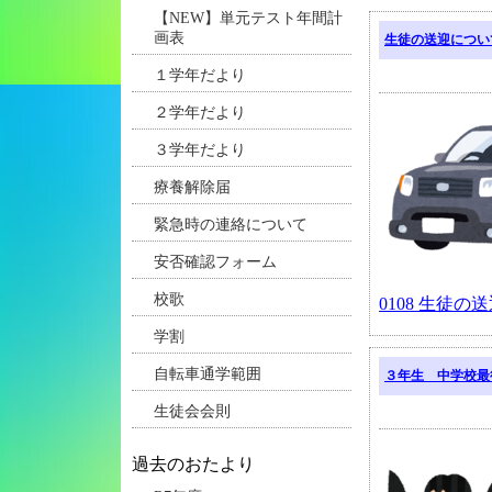
【NEW】単元テスト年間計
画表
生徒の送迎につい
１学年だより
２学年だより
３学年だより
療養解除届
緊急時の連絡について
安否確認フォーム
校歌
0108 生徒の送
学割
自転車通学範囲
３年生 中学校最
生徒会会則
過去のおたより